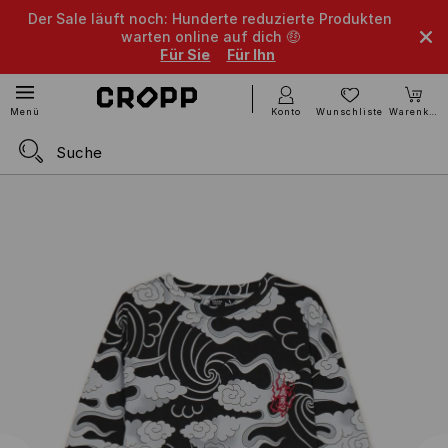
Der Sale läuft noch: Hunderte reduzierte Produkten
warten online auf dich 🤑
Für Sie
Für Ihn
Konto
Wunschliste
Warenkorb
Menü