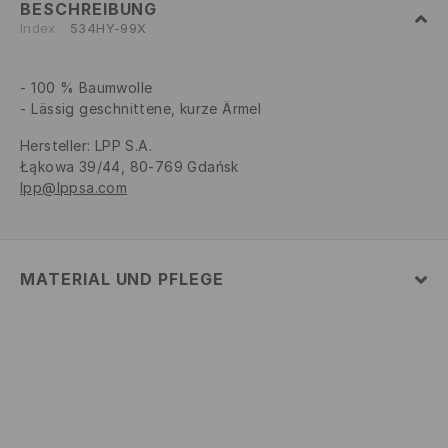
BESCHREIBUNG
Index
534HY-99X
100 % Baumwolle
Lässig geschnittene, kurze Ärmel
Hersteller
:
LPP S.A.
Łąkowa 39/44, 80-769 Gdańsk
lpp@lppsa.com
MATERIAL UND PFLEGE
ERSTER STOFF
:
100% BAUMWOLLE
ZWEITER STOFF
:
95% BAUMWOLLE, 5% ELASTHAN
AUFDRUCK UND APPLIKATIONEN NICHT BÜGELN