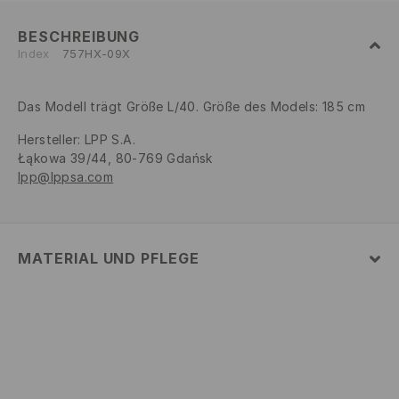
BESCHREIBUNG
Index
757HX-09X
Das Modell trägt Größe L/40. Größe des Models: 185 cm
Hersteller
:
LPP S.A.
Łąkowa 39/44, 80-769 Gdańsk
lpp@lppsa.com
MATERIAL UND PFLEGE
80% BAUMWOLLE, 20% POLYESTER