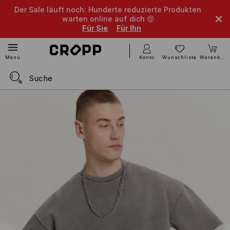
Der Sale läuft noch: Hunderte reduzierte Produkten
warten online auf dich 🤑
Für Sie
Für Ihn
Konto
Wunschliste
Warenkorb
Menü