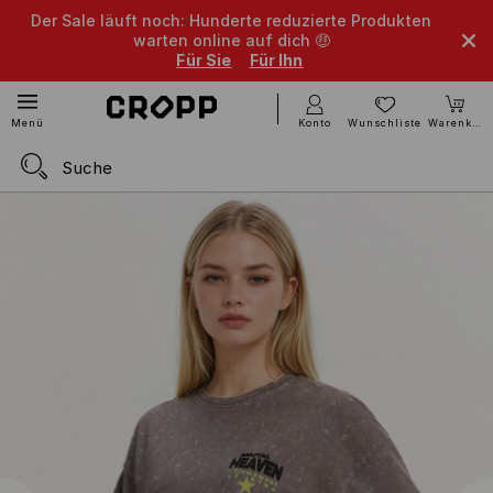
Der Sale läuft noch: Hunderte reduzierte Produkten
warten online auf dich 🤑
Für Sie
Für Ihn
Konto
Wunschliste
Warenkorb
Menü