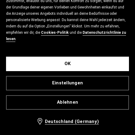
zustimmst, erlaubst du uns, für deinen Komfort zu sorgen, wenn du auf
der Grundlage deiner eigenen Vorlieben und Gewohnheiten einkaufst und
die Anzeige unseres Angebots individuell an deine Bedürfnisse oder
personalisierte Werbung anpasst. Du kannst deine Wahl jederzeit ändern,
indem du auf die Option „Einstellungen“ klickst. Um mehr zu erfahren,
empfehlen wir dir, die
Cookies-Politik
und die
Datenschutzrichtlinie zu
lesen
.
OK
Einstellungen
Ablehnen
Deutschland (Germany)