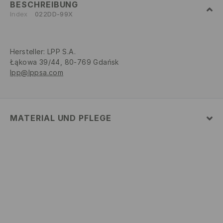
BESCHREIBUNG
Index
022DD-99X
Hersteller
:
LPP S.A.
Łąkowa 39/44, 80-769 Gdańsk
lpp@lppsa.com
MATERIAL UND PFLEGE
OBERMATERIAL
:
100% POLYURETHAN
EINLAGE
:
50% POLYETHYLEN, 50% POLYESTER
FUTTER
:
100% EVA
BLEICHEN NICHT ERLAUBT
NICHT BÜGELN