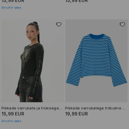
15,99 EUR
15,99 EUR
Ainult e-poes
Pikkade varrukate ja trükisega T-särk
Pikkade varrukatega triibuline T-särk
15,99 EUR
19,99 EUR
Ainult e-poes