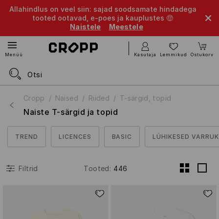
Allahindlus on veel siin: sajad soodsamate hindadega
tooted ootavad, e-poes ja kauplustes 🤑
Naistele
Meestele
Kasutaja
Lemmikud
Ostukorv
Menüü
Cropp
Naised
Riided
T-särgid, topid
Naiste T-särgid ja topid
TREND
LICENCES
BASIC
LÜHIKESED VARRU
Tooted
:
446
Filtrid