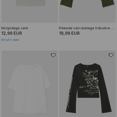
Nööpidega särk
Pikkade varrukatega triibuline T-särk
12,99 EUR
19,99 EUR
Ainult e-poes