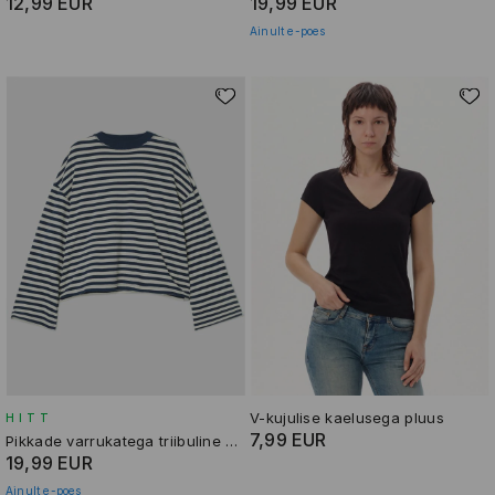
12,99 EUR
19,99 EUR
Ainult e-poes
V-kujulise kaelusega pluus
HITT
7,99 EUR
Pikkade varrukatega triibuline T-särk
19,99 EUR
Ainult e-poes