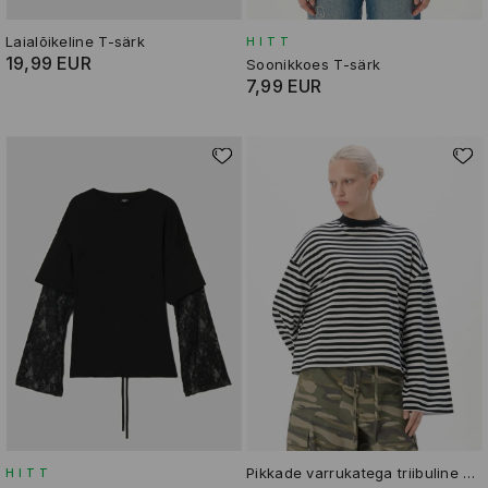
Laialõikeline T-särk
HITT
19,99 EUR
Soonikkoes T-särk
7,99 EUR
Pikkade varrukatega triibuline T-särk
HITT