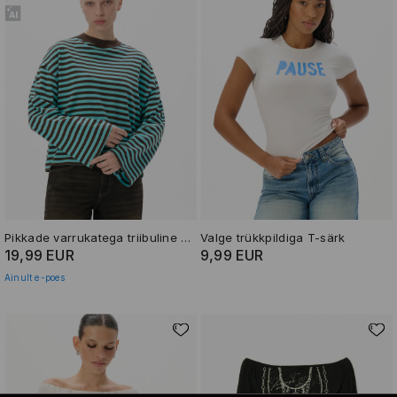
Pikkade varrukatega triibuline T-särk
Valge trükkpildiga T-särk
19,99 EUR
9,99 EUR
Ainult e-poes