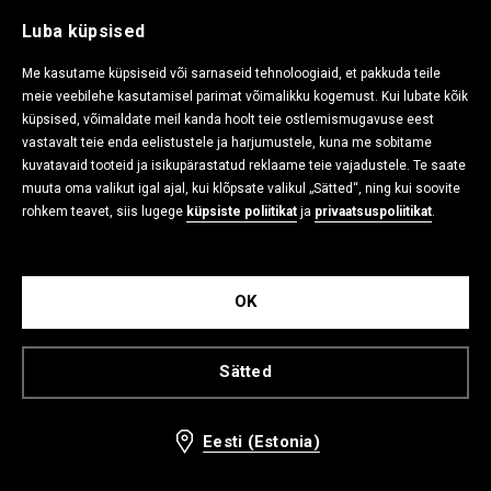
Luba küpsised
Me kasutame küpsiseid või sarnaseid tehnoloogiaid, et pakkuda teile
meie veebilehe kasutamisel parimat võimalikku kogemust. Kui lubate kõik
küpsised, võimaldate meil kanda hoolt teie ostlemismugavuse eest
vastavalt teie enda eelistustele ja harjumustele, kuna me sobitame
kuvatavaid tooteid ja isikupärastatud reklaame teie vajadustele. Te saate
muuta oma valikut igal ajal, kui klõpsate valikul „Sätted“, ning kui soovite
rohkem teavet, siis lugege
küpsiste poliitikat
ja
privaatsuspoliitikat
.
Kortsutatud pluus
Kortsutatud pluus
19,99 EUR
19,99 EUR
OK
Sätted
Eesti (Estonia)