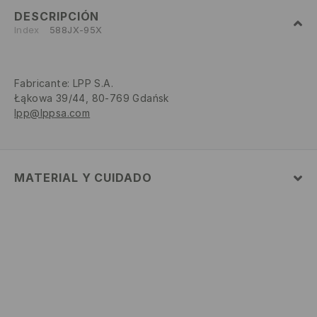
DESCRIPCIÓN
Index
588JX-95X
Fabricante
:
LPP S.A.
Łąkowa 39/44, 80-769 Gdańsk
lpp@lppsa.com
MATERIAL Y CUIDADO
100% POLIÉSTER