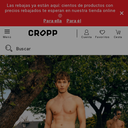
Las rebajas ya están aquí: cientos de productos con
precios rebajados te esperan en nuestra tienda online
🤑
Para ella
Para él
Cuenta
Favoritos
Cesta
Menú