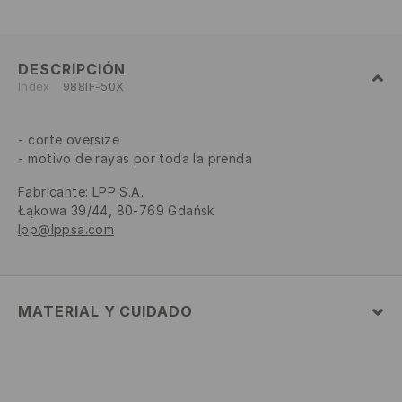
DESCRIPCIÓN
Index
988IF-50X
corte oversize
motivo de rayas por toda la prenda
Fabricante
:
LPP S.A.
Łąkowa 39/44, 80-769 Gdańsk
lpp@lppsa.com
MATERIAL Y CUIDADO
1º TELA
:
100% POLIÉSTER