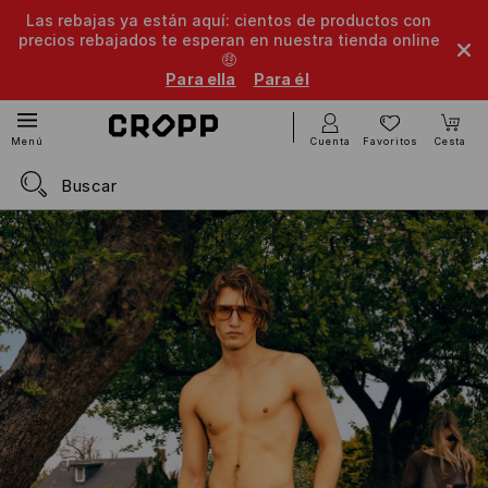
Las rebajas ya están aquí: cientos de productos con
precios rebajados te esperan en nuestra tienda online
🤑
Para ella
Para él
Cuenta
Favoritos
Cesta
Menú