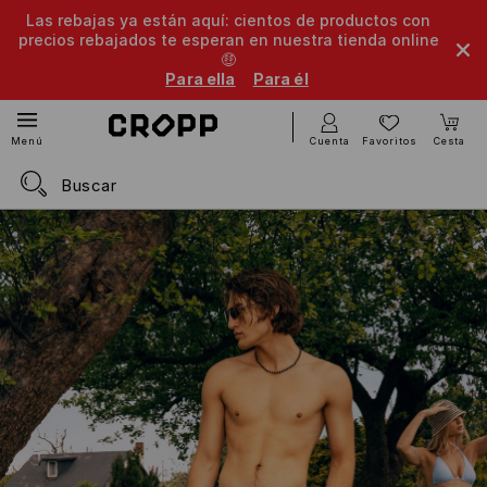
Las rebajas ya están aquí: cientos de productos con
precios rebajados te esperan en nuestra tienda online
🤑
Para ella
Para él
Cuenta
Favoritos
Cesta
Menú