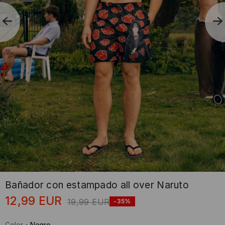
Bañador con estampado all over Naruto
12,99
EUR
19,99
EUR
-35%
Color
-
Negro