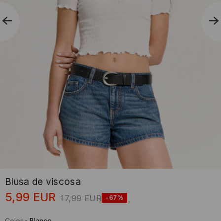
Blusa de viscosa
5,99
EUR
17,99
EUR
-67%
Color
-
Blanco