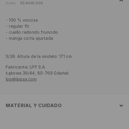
Index
954HW-00X
100 % viscosa
regular fit
cuello redondo fruncido
manga corta ajustada
S/36. Altura de la modelo: 171 cm
Fabricante
:
LPP S.A.
Łąkowa 39/44, 80-769 Gdańsk
lpp@lppsa.com
MATERIAL Y CUIDADO
1º TELA
:
100% VISCOSA