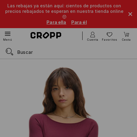
Las rebajas ya están aquí: cientos de productos con
precios rebajados te esperan en nuestra tienda online
🤑
Para ella
Para él
Cuenta
Favoritos
Cesta
Menú