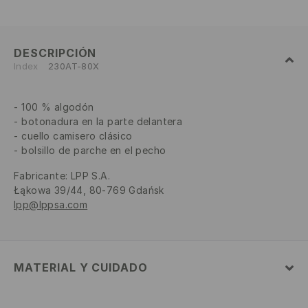
DESCRIPCIÓN
Index
230AT-80X
100 % algodón
botonadura en la parte delantera
cuello camisero clásico
bolsillo de parche en el pecho
Fabricante
:
LPP S.A.
Łąkowa 39/44, 80-769 Gdańsk
lpp@lppsa.com
MATERIAL Y CUIDADO