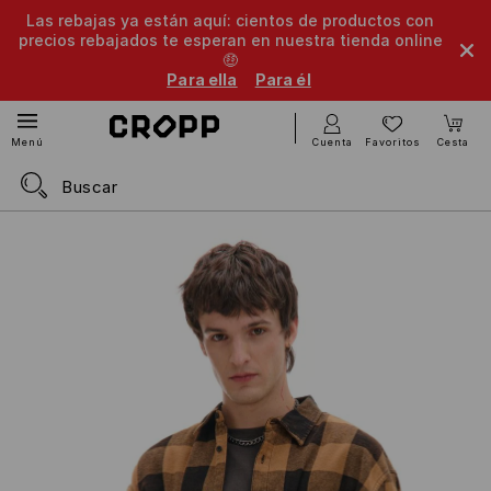
Las rebajas ya están aquí: cientos de productos con
precios rebajados te esperan en nuestra tienda online
🤑
Para ella
Para él
Cuenta
Favoritos
Cesta
Menú