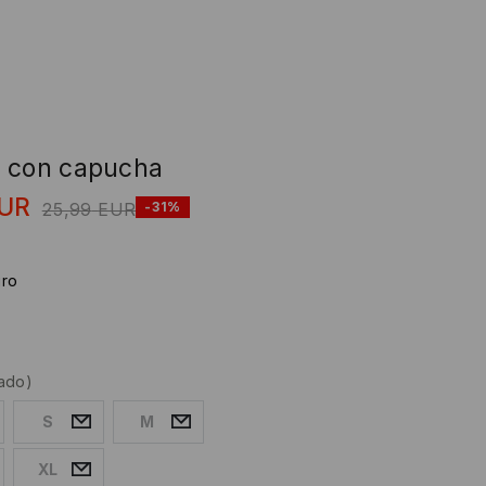
 con capucha
UR
25,99
EUR
-31%
ro
ado)
S
M
XL