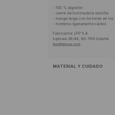
100 % algodón
cierre de botonadura sencilla
manga larga con botones en los
hombros ligeramente caídos
Fabricante
:
LPP S.A.
Łąkowa 39/44, 80-769 Gdańsk
lpp@lppsa.com
MATERIAL Y CUIDADO
1º TELA
:
100% ALGODÓN
LAVAR CON LOS MISMOS COLORE
NO USAR BLANQUEADOR