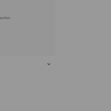
 puños
S