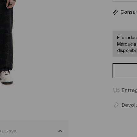
Consult
El produc
Márquela 
disponibil
Entre
Devol
4DE-99X