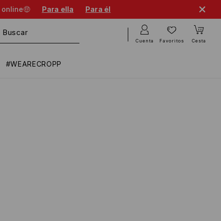
 online🤑
Para ella
Para él
Cuenta
Favoritos
Cesta
#WEARECROPP