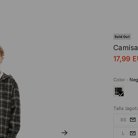
Sold Out
Camisa
17,99
E
Color
-
Neg
Talla
(agot
XS
L