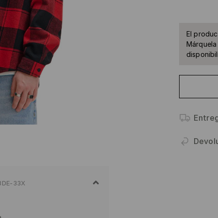
El produc
Márquela 
disponibil
Entre
Devol
3DE-33X
a