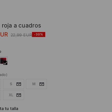
 roja a cuadros
EUR
22,99
EUR
-30%
o
ado)
S
M
XL
a tu talla