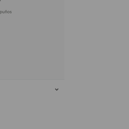
 puños
S