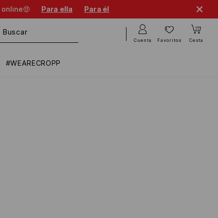
 online🤑
Para ella
Para él
Cuenta
Favoritos
Cesta
#WEARECROPP