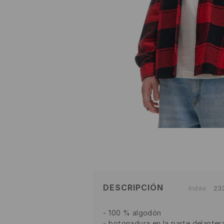
DESCRIPCIÓN
Index
23
100 % algodón
botonadura en la parte delanter