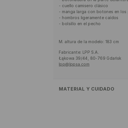
cuello camisero clásico
manga larga con botones en los
hombros ligeramente caídos
bolsillo en el pecho
M. altura de la modelo: 183 cm
Fabricante
:
LPP S.A.
Łąkowa 39/44, 80-769 Gdańsk
lpp@lppsa.com
MATERIAL Y CUIDADO
1º TELA
:
100% ALGODÓN
LAVAR CON LOS MISMOS COLORE