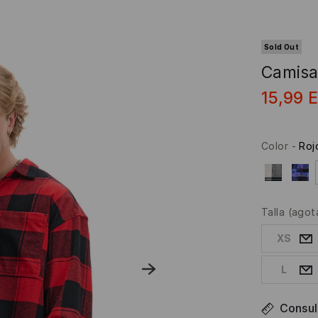
Sold Out
Camisa
15,99
Color
-
Roj
Talla
(agot
XS
L
Consult