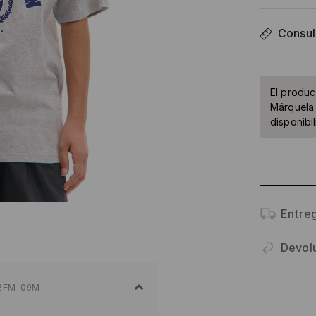
Consult
El produc
Márquela 
disponibil
Entre
Devol
2FM-09M