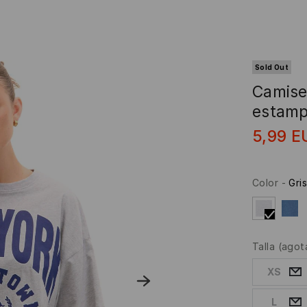
Sold Out
Camise
estam
5,99
E
Color
-
Gris
Talla
(agot
XS
L