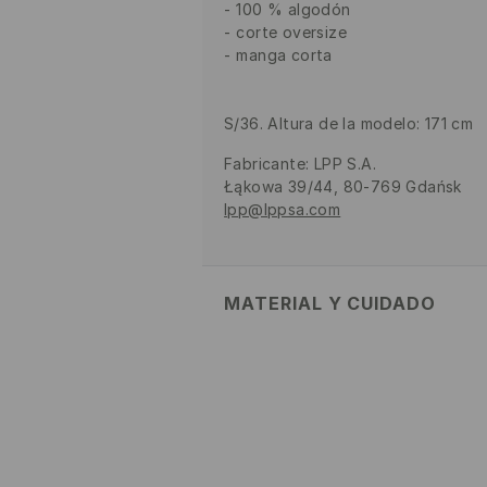
100 % algodón
corte oversize
manga corta
S/36. Altura de la modelo: 171 cm
Fabricante
:
LPP S.A.
Łąkowa 39/44, 80-769 Gdańsk
lpp@lppsa.com
MATERIAL Y CUIDADO
1º TELA
:
95% ALGODÓN, 5% VIS
NO USAR BLANQUEADOR
PLANCHAR AL TEMPERATURA