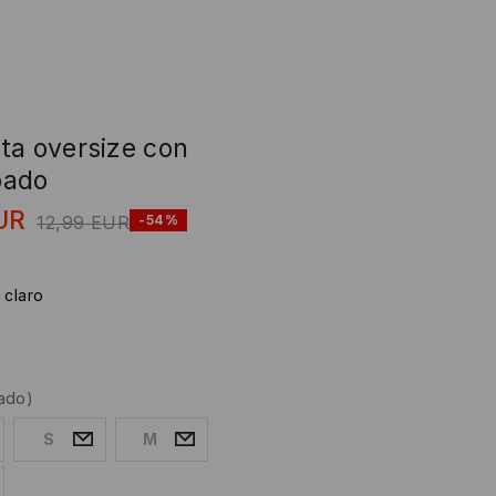
ta oversize con
pado
UR
12,99
EUR
-54%
 claro
ado)
S
M