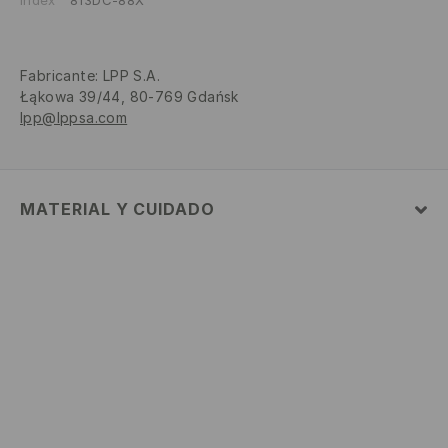
Index
813DC-88X
Fabricante
:
LPP S.A.
Łąkowa 39/44, 80-769 Gdańsk
lpp@lppsa.com
MATERIAL Y CUIDADO
100% POLICARBONATO