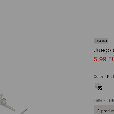
Sold Out
Juego 
5,99
E
Color
-
Pla
Talla
-
Tall
El produc