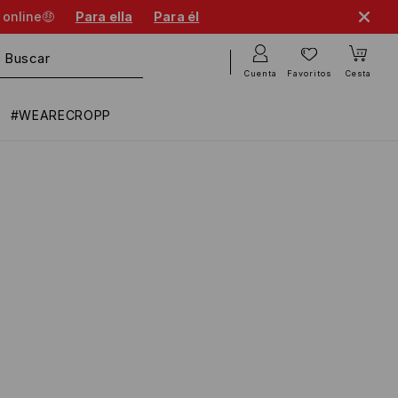
 online🤑
Para ella
Para él
Cuenta
Favoritos
Cesta
#WEARECROPP