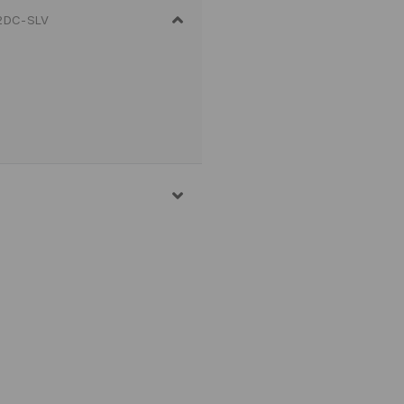
2DC-SLV
ERRO