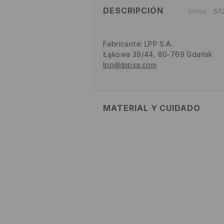
DESCRIPCIÓN
Index
57
Fabricante
:
LPP S.A.
Łąkowa 39/44, 80-769 Gdańsk
lpp@lppsa.com
MATERIAL Y CUIDADO
60% ALEACIÓN DE ZINC, 40% HI