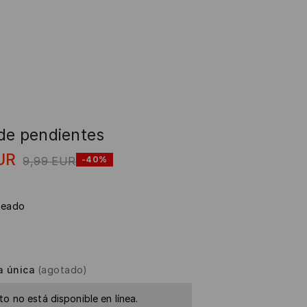
de pendientes
UR
9,99
EUR
-40%
teado
a única
(agotado)
to no está disponible en línea.