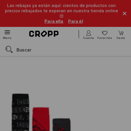
Las rebajas ya están aquí: cientos de productos con
precios rebajados te esperan en nuestra tienda online
🤑
Para ella
Para él
Cuenta
Favoritos
Cesta
Menú