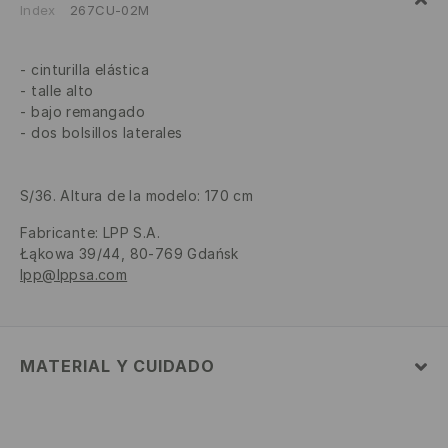
Index
267CU-02M
cinturilla elástica
talle alto
bajo remangado
dos bolsillos laterales
S/36. Altura de la modelo: 170 cm
Fabricante
:
LPP S.A.
Łąkowa 39/44, 80-769 Gdańsk
lpp@lppsa.com
MATERIAL Y CUIDADO
1º TELA
:
50% ALGODÓN, 50% POLIÉSTER