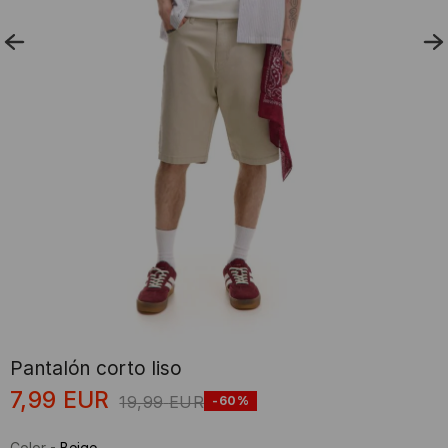
Pantalón corto liso
7,99
EUR
19,99
EUR
-60%
Color
-
Beige