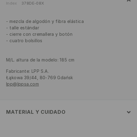
Index
378DE-08X
mezcla de algodón y fibra elástica
talle estándar
cierre con cremallera y botón
cuatro bolsillos
M/L. altura de la modelo: 185 cm
Fabricante
:
LPP S.A.
Łąkowa 39/44, 80-769 Gdańsk
lpp@lppsa.com
MATERIAL Y CUIDADO
1º TELA
:
98% ALGODÓN, 2% ELASTANO