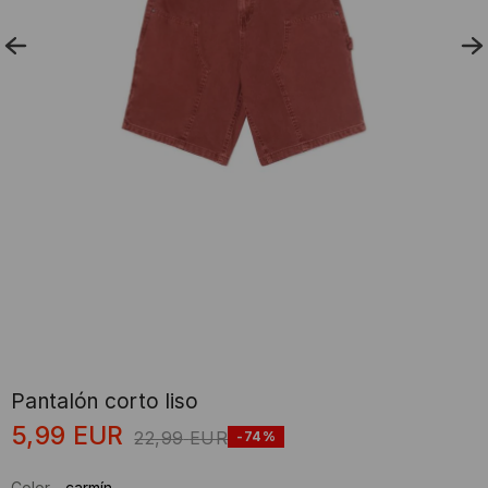
Pantalón corto liso
5,99
EUR
22,99
EUR
-74%
Color
-
carmín