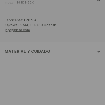
Index
393DE-92X
Fabricante
:
LPP S.A.
Łąkowa 39/44, 80-769 Gdańsk
lpp@lppsa.com
MATERIAL Y CUIDADO
1º TELA
:
100% ALGODÓN
NO USAR BLANQUEADOR
NO PLANCHAR
LAVAR CON COLORES SIMILARES