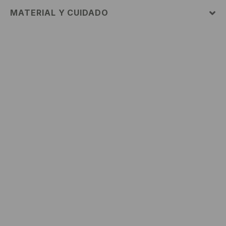
MATERIAL Y CUIDADO
95% ALGODÓN, 5% ELASTANO