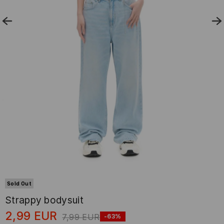
Sold Out
Strappy bodysuit
2,99
EUR
7,99
EUR
-63%