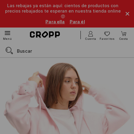
Las rebajas ya están aquí: cientos de productos con
precios rebajados te esperan en nuestra tienda online
🤑
Para ella
Para él
Cuenta
Favoritos
Cesta
Menú