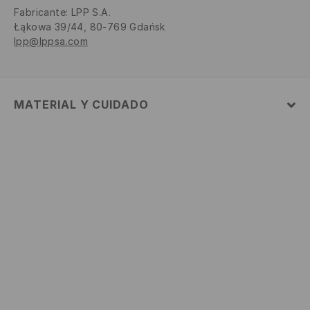
Fabricante
:
LPP S.A.
Łąkowa 39/44, 80-769 Gdańsk
lpp@lppsa.com
MATERIAL Y CUIDADO
60% ALGODÓN, 40% POLIÉSTER