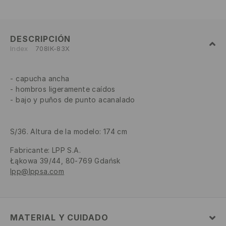
DESCRIPCIÓN
Index
708IK-83X
capucha ancha
hombros ligeramente caídos
bajo y puños de punto acanalado
S/36. Altura de la modelo: 174 cm
Fabricante
:
LPP S.A.
Łąkowa 39/44, 80-769 Gdańsk
lpp@lppsa.com
MATERIAL Y CUIDADO