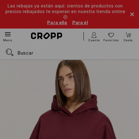
Las rebajas ya están aquí: cientos de productos con
precios rebajados te esperan en nuestra tienda online
🤑
Para ella
Para él
Cuenta
Favoritos
Cesta
Menú