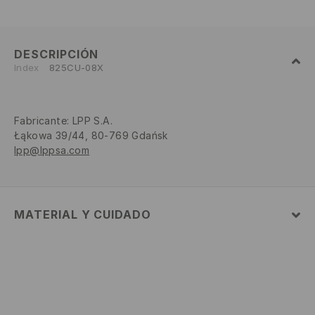
DESCRIPCIÓN
Index
825CU-08X
Fabricante
:
LPP S.A.
Łąkowa 39/44, 80-769 Gdańsk
lpp@lppsa.com
MATERIAL Y CUIDADO
95% ALGODÓN, 5% ELASTANO