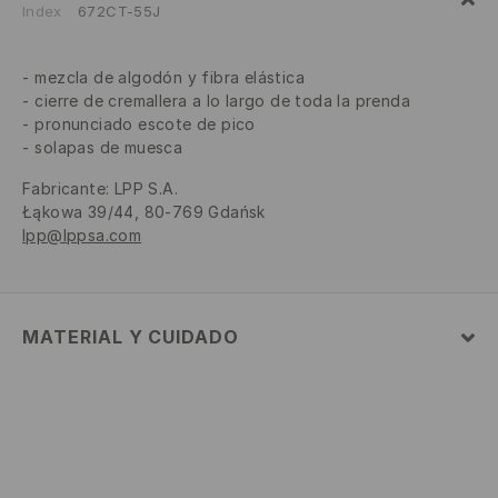
Index
672CT-55J
mezcla de algodón y fibra elástica
cierre de cremallera a lo largo de toda la prenda
pronunciado escote de pico
solapas de muesca
Fabricante
:
LPP S.A.
Łąkowa 39/44, 80-769 Gdańsk
lpp@lppsa.com
MATERIAL Y CUIDADO
1º TELA
:
99% ALGODÓN, 1% ELASTANO
LAVAR DE ADENTRO HACIA AFUERA