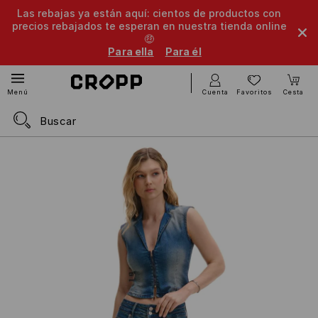
Las rebajas ya están aquí: cientos de productos con
precios rebajados te esperan en nuestra tienda online
🤑
Para ella
Para él
Cuenta
Favoritos
Cesta
Menú