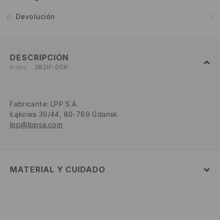
Devolución
DESCRIPCIÓN
Index
382IF-00X
Fabricante
:
LPP S.A.
Łąkowa 39/44, 80-769 Gdańsk
lpp@lppsa.com
MATERIAL Y CUIDADO
82% POLIAMIDA, 18% ELASTANO