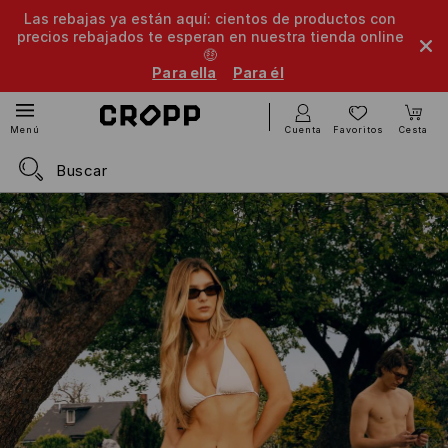
Las rebajas ya están aquí: cientos de productos con
precios rebajados te esperan en nuestra tienda online
🤑
Para ella
Para él
Cuenta
Favoritos
Cesta
Menú