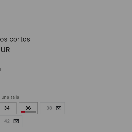
os cortos
EUR
l
e una talla
34
36
38
42