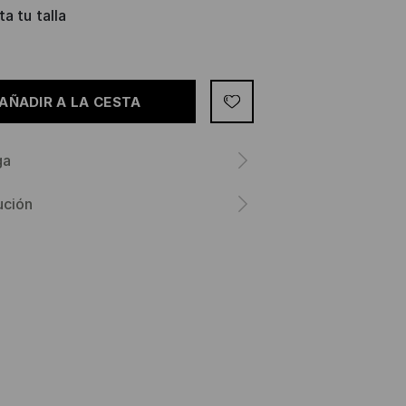
a tu talla
AÑADIR A LA CESTA
ga
ución