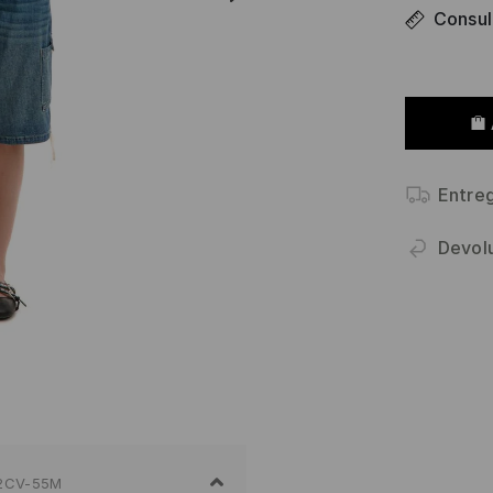
Consult
Entre
Devol
2CV-55M