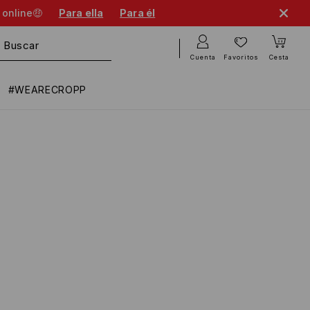
 online🤑
Para ella
Para él
Cuenta
Favoritos
Cesta
#WEARECROPP