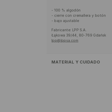
100 % algodón
cierre con cremallera y botón
bajo ajustable
Fabricante
:
LPP S.A.
Łąkowa 39/44, 80-769 Gdańsk
lpp@lppsa.com
MATERIAL Y CUIDADO
1º TELA
:
100% ALGODÓN
LAVAR DE ADENTRO HACIA AFUE
NO USAR BLANQUEADOR
PLANCHAR AL TEMPERATURA