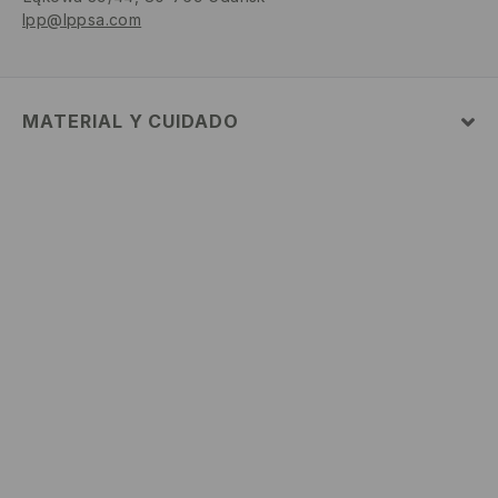
lpp@lppsa.com
MATERIAL Y CUIDADO
1º TELA
:
100% ALGODÓN
LAVAR CON COLORES SIMILARES
NO USAR BLANQUEADOR
PLANCHAR AL TEMPERATURA MÁX. DE 110° C SIN
VAPOR
LAVADO EN LA MÁQUINA A TEMPERATURA MÁX.DE
30° C - PROCESO SUAVE
NO LAVAR EN SECO