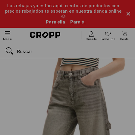
Las rebajas ya están aquí: cientos de productos con
precios rebajados te esperan en nuestra tienda online
🤑
Para ella
Para él
Cuenta
Favoritos
Cesta
Menú