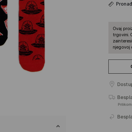
Pronađi
Ovaj proi
trgovini.
zainteres
njegovoj 
Dostup
Bespl
Priliko
Bespl