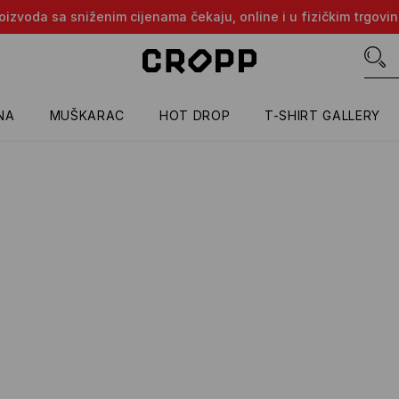
proizvoda sa sniženim cijenama čekaju, online i u fizičkim trgovi
NA
MUŠKARAC
HOT DROP
T-SHIRT GALLERY