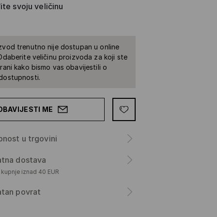
te svoju veličinu
zvod trenutno nije dostupan u online
 Odaberite veličinu proizvoda za koji ste
irani kako bismo vas obavijestili o
dostupnosti.
OBAVIJESTI ME
nost u trgovini
atna dostava
m kupnje iznad 40 EUR
atan povrat