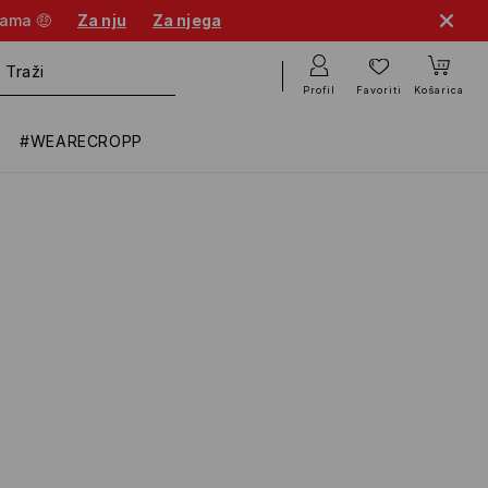
nama 🤑
Za nju
Za njega
Profil
Favoriti
Košarica
#WEARECROPP