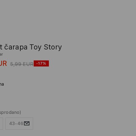
t čarapa Toy Story
ar
UR
5,99
EUR
-17%
na
asprodano)
43-46