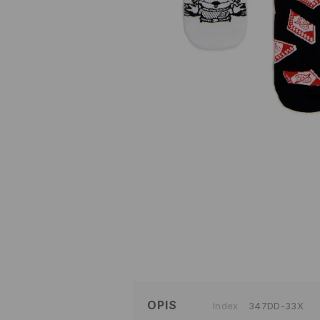
OPIS
Index
347DD-33X