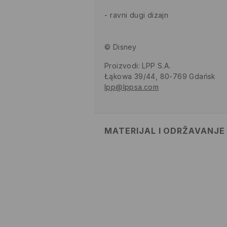
ravni dugi dizajn
© Disney
Proizvodi
:
LPP S.A.
Łąkowa 39/44, 80-769 Gdańsk
lpp@lppsa.com
MATERIJAL I ODRŽAVANJE
Materijal I
:
56% PAMUK, 30% POLI
POLIAMIDNO VLAKNO, 3% ELAST
MAKSIMALNA TEMPERATURA
POSTUPAK