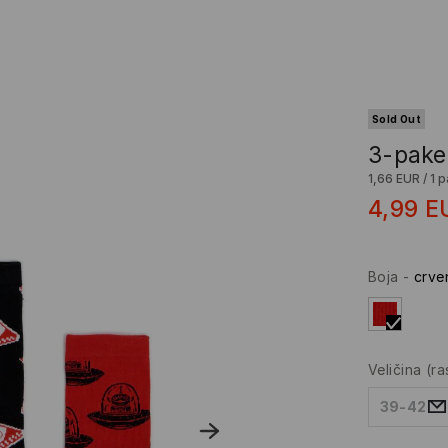
Sold Out
3-pake
1,66 EUR
/
1 p
4,99
E
Boja
-
crve
Veličina
(r
39-42