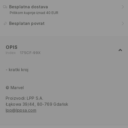
Besplatna dostava
Prilikom kupnje iznad 40 EUR
Besplatan povrat
OPIS
Index
175CF-99X
kratki kroj
© Marvel
Proizvodi
:
LPP S.A.
Łąkowa 39/44, 80-769 Gdańsk
lpp@lppsa.com