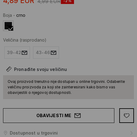
4,89
EUR
4,99
EUR
-2%
Boja
-
crno
Veličina
(rasprodano)
39-42
43-46
Pronađite svoju veličinu
Ovaj proizvod trenutno nije dostupan u online trgovini. Odaberite
veličinu proizvoda za koji ste zainteresirani kako bismo vas
obavijestili o njegovoj dostupnosti.
OBAVIJESTI ME
Dostupnost u trgovini