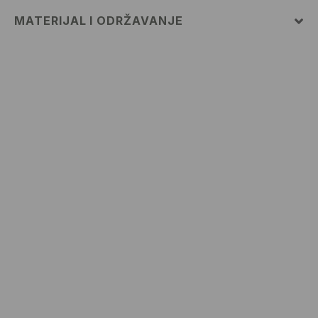
MATERIJAL I ODRŽAVANJE
Materijal I
:
62% PAMUK, 23% POLIESTERSKO VLAKNO,
12% POLIAMIDNO VLAKNO, 3% ELASTANSKO VLAKNO
MAKSIMALNA TEMPERATURA PRANJA 30° C,
NORMALNI POSTUPAK
ZABRANJENO BIJELJENJE
ZABRANJENO SUŠENJE U STROJU
ZABRANJENO GLAČANJE
ZABRANJENO KEMIJSKO ČIŠĆENJE