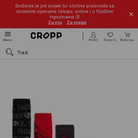
Sniženje je još uvijek tu: stotine proizvoda sa
sniženim cijenama čekaju, online i u fizičkim
trgovinama 🤑
Za nju
Za njega
Profil
Favoriti
Košarica
Menu