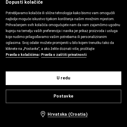
Dopusti kolačiće
Potrebljavamo kolačiće ili slične tehnologije kako bismo vam omogućili
najbolje moguće iskustvo tijekom korištenja našim mrežnim mjestom.
Prihvaćanjem svih kolačića omogućujete nam da vam zajamčimo ugodnu
kupnju na temelju vaših preferencija i navika jer prikaz proizvoda i usluga
koje nudimo prilagođavamo vašim potrebama ili personaliziranim
oglasima. Svoj odabir možete promijeniti u bilo kojem trenutku tako da
kliknete na „Postavke”, a ako želite doznati više, pročitajte
Pravila o kolačićima
i
Pravila o zaštiti privatnosti
.
U redu
Postavke
Hrvatska (Croatia)