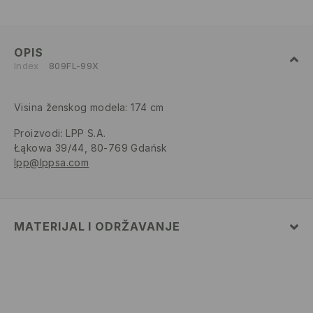
OPIS
Index
809FL-99X
Visina ženskog modela: 174 cm
Proizvodi
:
LPP S.A.
Łąkowa 39/44, 80-769 Gdańsk
lpp@lppsa.com
MATERIJAL I ODRŽAVANJE
PRVA TKANINA
:
50% PAMUK, 45% MODALNO VLAKNO,
5% ELASTANSKO VLAKNO