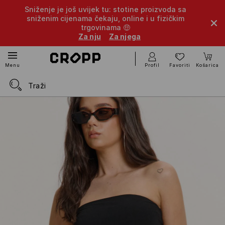
Sniženje je još uvijek tu: stotine proizvoda sa
sniženim cijenama čekaju, online i u fizičkim
trgovinama 🤑
Za nju
Za njega
Profil
Favoriti
Košarica
Menu