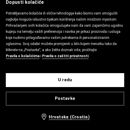
Dopusti kolačiće
Potrebljavamo kolačiće ili slične tehnologije kako bismo vam omogućili
najbolje moguće iskustvo tijekom korištenja našim mrežnim mjestom.
Prihvaćanjem svih kolačića omogućujete nam da vam zajamčimo ugodnu
kupnju na temelju vaših preferencija i navika jer prikaz proizvoda i usluga
koje nudimo prilagođavamo vašim potrebama ili personaliziranim
oglasima. Svoj odabir možete promijeniti u bilo kojem trenutku tako da
kliknete na „Postavke”, a ako želite doznati više, pročitajte
Pravila o kolačićima
i
Pravila o zaštiti privatnosti
.
U redu
Postavke
Hrvatska (Croatia)