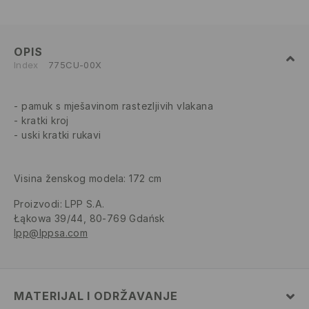
OPIS
Index
775CU-00X
pamuk s mješavinom rastezljivih vlakana
kratki kroj
uski kratki rukavi
Visina ženskog modela: 172 cm
Proizvodi
:
LPP S.A.
Łąkowa 39/44, 80-769 Gdańsk
lpp@lppsa.com
MATERIJAL I ODRŽAVANJE