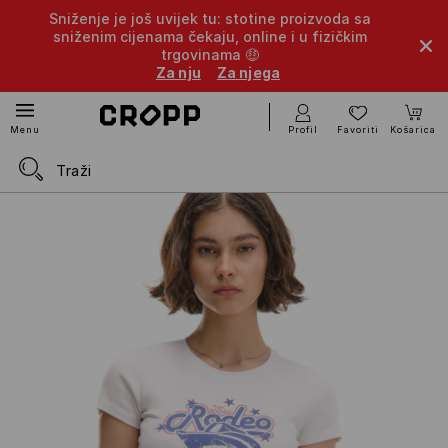
Sniženje je još uvijek tu: stotine proizvoda sa
sniženim cijenama čekaju, online i u fizičkim
trgovinama 🤑
Za nju
Za njega
Profil
Favoriti
Košarica
Menu