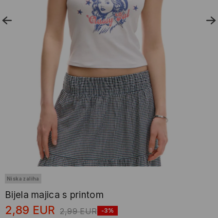
Niska zaliha
Bijela majica s printom
2,89
EUR
2,99
EUR
-3%