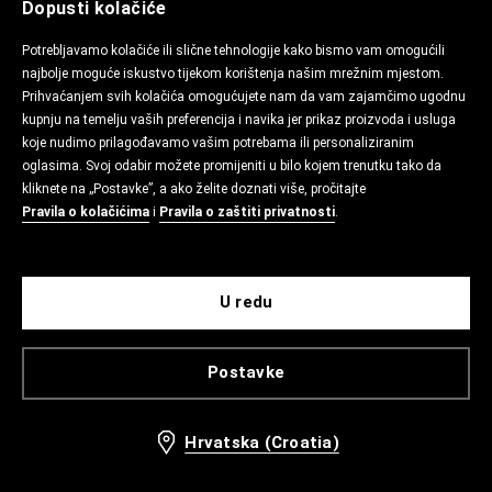
Dopusti kolačiće
Potrebljavamo kolačiće ili slične tehnologije kako bismo vam omogućili
najbolje moguće iskustvo tijekom korištenja našim mrežnim mjestom.
Prihvaćanjem svih kolačića omogućujete nam da vam zajamčimo ugodnu
kupnju na temelju vaših preferencija i navika jer prikaz proizvoda i usluga
koje nudimo prilagođavamo vašim potrebama ili personaliziranim
oglasima. Svoj odabir možete promijeniti u bilo kojem trenutku tako da
kliknete na „Postavke”, a ako želite doznati više, pročitajte
Pravila o kolačićima
i
Pravila o zaštiti privatnosti
.
U redu
Postavke
Hrvatska (Croatia)