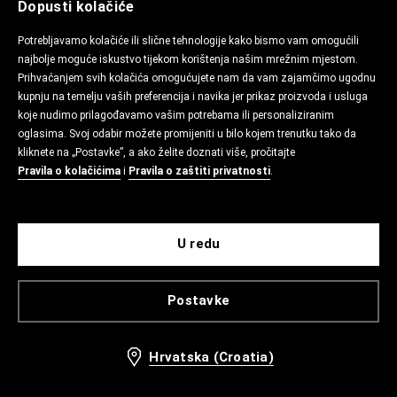
Dopusti kolačiće
Potrebljavamo kolačiće ili slične tehnologije kako bismo vam omogućili
najbolje moguće iskustvo tijekom korištenja našim mrežnim mjestom.
Prihvaćanjem svih kolačića omogućujete nam da vam zajamčimo ugodnu
kupnju na temelju vaših preferencija i navika jer prikaz proizvoda i usluga
koje nudimo prilagođavamo vašim potrebama ili personaliziranim
oglasima. Svoj odabir možete promijeniti u bilo kojem trenutku tako da
kliknete na „Postavke”, a ako želite doznati više, pročitajte
Pravila o kolačićima
i
Pravila o zaštiti privatnosti
.
U redu
Postavke
Hrvatska (Croatia)