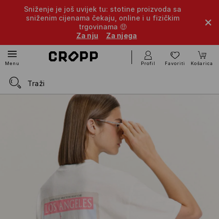
Sniženje je još uvijek tu: stotine proizvoda sa
sniženim cijenama čekaju, online i u fizičkim
trgovinama 🤑
Za nju
Za njega
Profil
Favoriti
Košarica
Menu