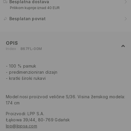
Besplatna dostava
Prilikom kupnje iznad 40 EUR
Besplatan povrat
OPIS
Index
867FL-00M
100 % pamuk
predimenzioniran dizajn
kratki široki rukavi
Model nosi proizvod veličine S/36. Visina ženskog modela:
174 cm
Proizvodi
:
LPP S.A.
Łąkowa 39/44, 80-769 Gdańsk
lpp@lppsa.com