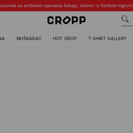
proizvoda sa sniženim cijenama čekaju, online i u fizičkim trgovi
NA
MUŠKARAC
HOT DROP
T-SHIRT GALLERY