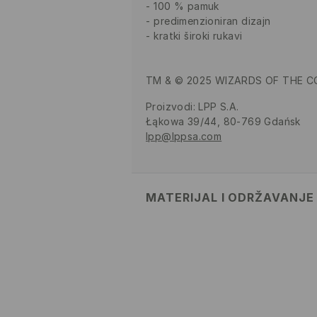
100 % pamuk
predimenzioniran dizajn
kratki široki rukavi
TM & © 2025 WIZARDS OF THE C
Proizvodi
:
LPP S.A.
Łąkowa 39/44, 80-769 Gdańsk
lpp@lppsa.com
MATERIJAL I ODRŽAVANJE
Materijal I
:
100% PAMUK
MAKSIMALNA TEMPERATURA
OPREZNI POSTUPAK