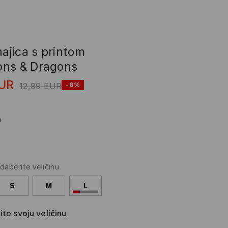
majica s printom
ns & Dragons
UR
12,99
EUR
-8%
a
daberite veličinu
S
M
L
te svoju veličinu