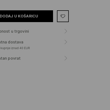
DODAJ U KOŠARICU
nost u trgovini
atna dostava
m kupnje iznad 40 EUR
atan povrat