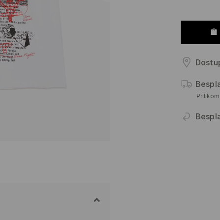
Dostup
Bespl
Priliko
Bespl