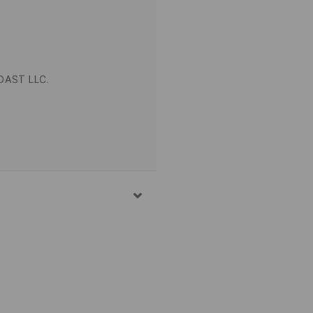
OAST LLC.
 PRANJA 30° C, JAKO