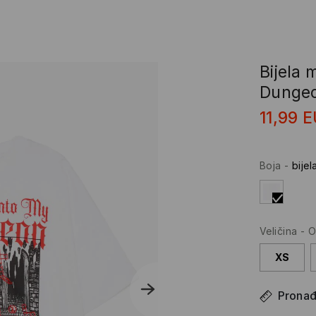
Bijela 
Dungeo
11,99
E
Boja
-
bijel
Veličina
-
O
XS
Pronađi