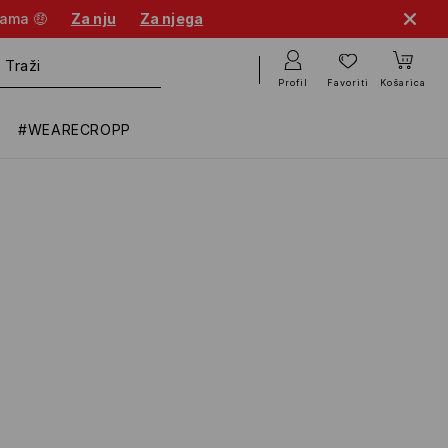
nama 🤑
Za nju
Za njega
Profil
Favoriti
Košarica
#WEARECROPP