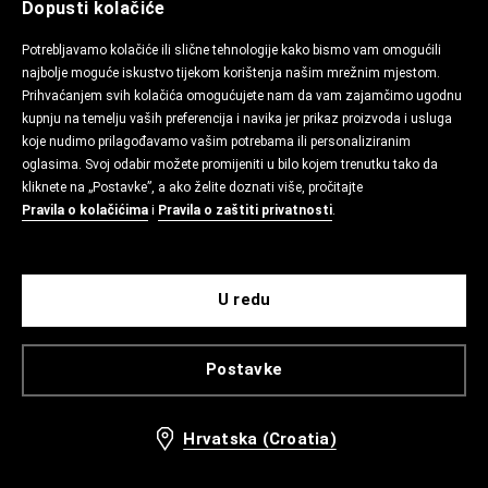
Dopusti kolačiće
Potrebljavamo kolačiće ili slične tehnologije kako bismo vam omogućili
najbolje moguće iskustvo tijekom korištenja našim mrežnim mjestom.
Prihvaćanjem svih kolačića omogućujete nam da vam zajamčimo ugodnu
kupnju na temelju vaših preferencija i navika jer prikaz proizvoda i usluga
koje nudimo prilagođavamo vašim potrebama ili personaliziranim
oglasima. Svoj odabir možete promijeniti u bilo kojem trenutku tako da
kliknete na „Postavke”, a ako želite doznati više, pročitajte
Pravila o kolačićima
i
Pravila o zaštiti privatnosti
.
U redu
Postavke
Hrvatska (Croatia)