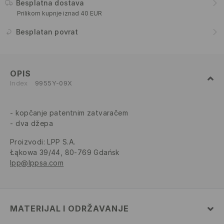
Besplatna dostava
Prilikom kupnje iznad 40 EUR
Besplatan povrat
OPIS
Index
9955Y-09X
kopčanje patentnim zatvaračem
dva džepa
Proizvodi
:
LPP S.A.
Łąkowa 39/44, 80-769 Gdańsk
lpp@lppsa.com
MATERIJAL I ODRŽAVANJE