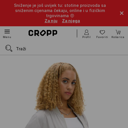
Sniženje je još uvijek tu: stotine proizvoda sa
sniženim cijenama čekaju, online i u fizičkim
trgovinama 🤑
Za nju
Za njega
Profil
Favoriti
Košarica
Menu