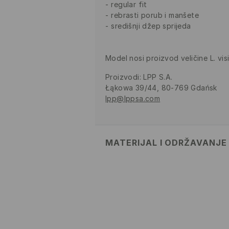
regular fit
rebrasti porub i manšete
središnji džep sprijeda
Model nosi proizvod veličine L. vi
Proizvodi
:
LPP S.A.
Łąkowa 39/44, 80-769 Gdańsk
lpp@lppsa.com
MATERIJAL I ODRŽAVANJE
52% PAMUK, 48% POLIESTERSK