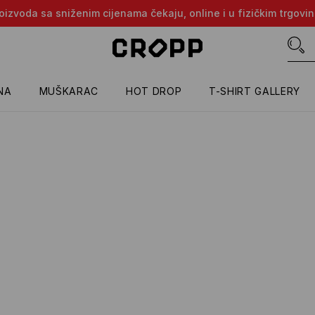
proizvoda sa sniženim cijenama čekaju, online i u fizičkim trgovi
NA
MUŠKARAC
HOT DROP
T-SHIRT GALLERY