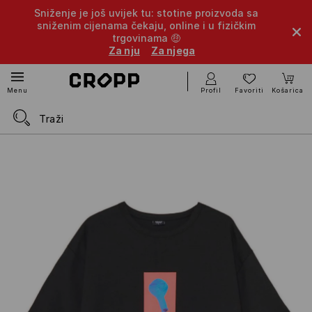
Sniženje je još uvijek tu: stotine proizvoda sa
sniženim cijenama čekaju, online i u fizičkim
trgovinama 🤑
Za nju
Za njega
Profil
Favoriti
Košarica
Menu