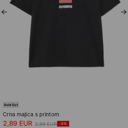
Sold Out
Crna majica s printom
2,89
EUR
2,99
EUR
-3%