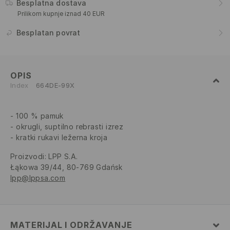
Besplatna dostava
Prilikom kupnje iznad 40 EUR
Besplatan povrat
OPIS
Index
664DE-99X
100 % pamuk
okrugli, suptilno rebrasti izrez
kratki rukavi ležerna kroja
Proizvodi
:
LPP S.A.
Łąkowa 39/44, 80-769 Gdańsk
lpp@lppsa.com
MATERIJAL I ODRŽAVANJE