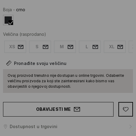
Boja
-
crno
Veličina
(rasprodano)
XS
S
M
L
XL
X
Pronađite svoju veličinu
Ovaj proizvod trenutno nije dostupan u online trgovini. Odaberite
veličinu proizvoda za koji ste zainteresirani kako bismo vas
obavijestili o njegovoj dostupnosti.
OBAVIJESTI ME
Dostupnost u trgovini