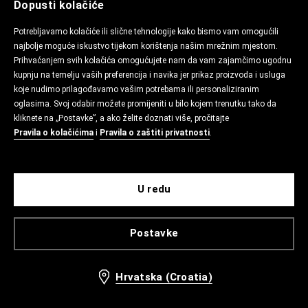
Dopusti kolačiće
Potrebljavamo kolačiće ili slične tehnologije kako bismo vam omogućili
najbolje moguće iskustvo tijekom korištenja našim mrežnim mjestom.
Prihvaćanjem svih kolačića omogućujete nam da vam zajamčimo ugodnu
kupnju na temelju vaših preferencija i navika jer prikaz proizvoda i usluga
koje nudimo prilagođavamo vašim potrebama ili personaliziranim
oglasima. Svoj odabir možete promijeniti u bilo kojem trenutku tako da
kliknete na „Postavke”, a ako želite doznati više, pročitajte
Pravila o kolačićima
i
Pravila o zaštiti privatnosti
.
U redu
Postavke
Hrvatska (Croatia)