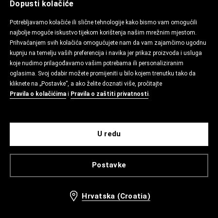
Dopusti kolačiće
Potrebljavamo kolačiće ili slične tehnologije kako bismo vam omogućili
najbolje moguće iskustvo tijekom korištenja našim mrežnim mjestom.
Prihvaćanjem svih kolačića omogućujete nam da vam zajamčimo ugodnu
kupnju na temelju vaših preferencija i navika jer prikaz proizvoda i usluga
koje nudimo prilagođavamo vašim potrebama ili personaliziranim
oglasima. Svoj odabir možete promijeniti u bilo kojem trenutku tako da
kliknete na „Postavke”, a ako želite doznati više, pročitajte
Pravila o kolačićima
i
Pravila o zaštiti privatnosti
.
U redu
Postavke
Hrvatska (Croatia)