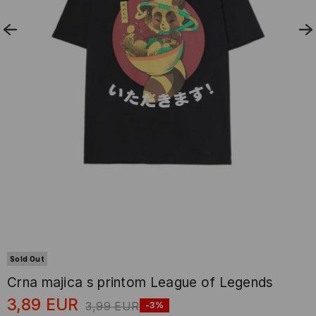
Sold Out
Crna majica s printom League of Legends
3,89
EUR
3,99
EUR
-3%