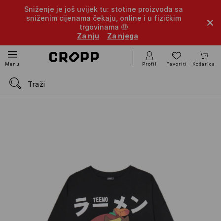
Sniženje je još uvijek tu: stotine proizvoda sa
sniženim cijenama čekaju, online i u fizičkim
trgovinama 🤑
Za nju
Za njega
Profil
Favoriti
Košarica
Menu