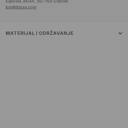
Łąkowa 39/44, 80-769 Gdańsk
lpp@lppsa.com
MATERIJAL I ODRŽAVANJE
Materijal I
:
100.0% PAMUK
MAKSIMALNA TEMPERATURA PRANJA 30° C, JAKO
OPREZNI POSTUPAK
ZABRANJENO BIJELJENJE
ZABRANJENO SUŠENJE U STROJU
GLAČATI NA MAKSIMALNOJ TEMPERATURI DO 110°
C, BEZ PARE
ZABRANJENO KEMIJSKO ČIŠĆENJE