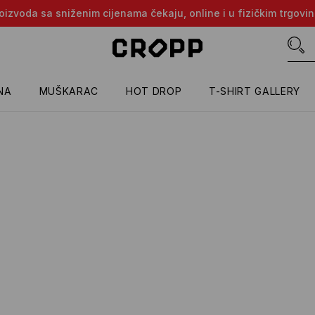
proizvoda sa sniženim cijenama čekaju, online i u fizičkim trgovi
NA
MUŠKARAC
HOT DROP
T-SHIRT GALLERY