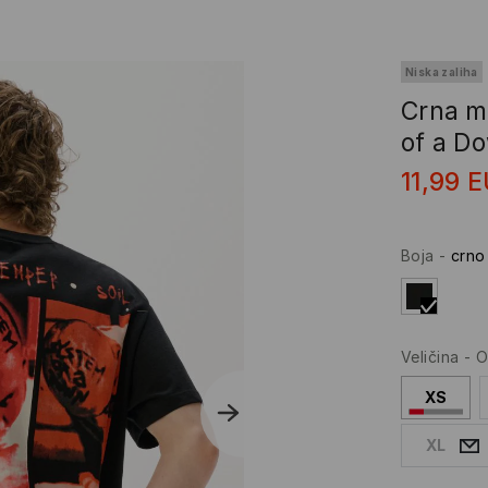
Niska zaliha
Crna m
of a D
11,99
E
Boja
-
crno
Veličina
-
O
XS
XL