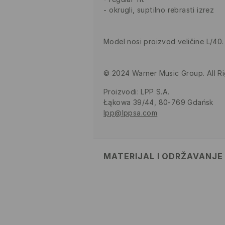
okrugli, suptilno rebrasti izrez
Model nosi proizvod veličine L/40.
© 2024 Warner Music Group. All R
Proizvodi
:
LPP S.A.
Łąkowa 39/44, 80-769 Gdańsk
lpp@lppsa.com
MATERIJAL I ODRŽAVANJE
100% PAMUK