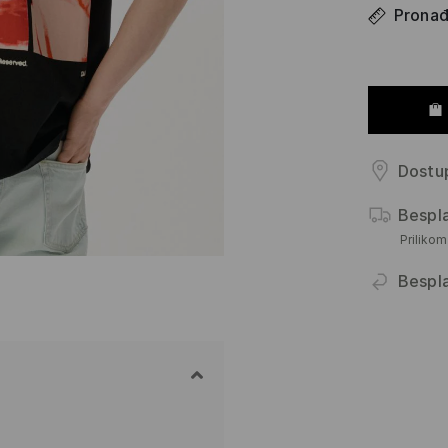
Pronađi
Dostup
Bespl
Priliko
Bespl