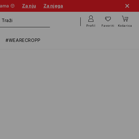
nama 🤑
Za nju
Za njega
Profil
Favoriti
Košarica
#WEARECROPP