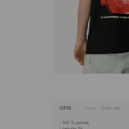
OPIS
Index
721HY-99X
100 % pamuk
regular fit