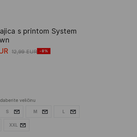
ajica s printom System
own
UR
12,99
EUR
-8%
daberite veličinu
S
M
L
XXL