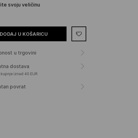
te svoju veličinu
DODAJ U KOŠARICU
nost u trgovini
atna dostava
m kupnje iznad 40 EUR
atan povrat