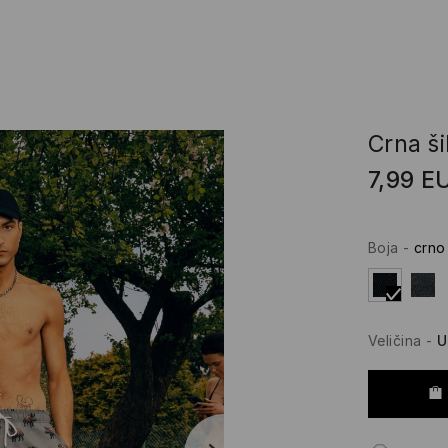
Crna ši
7,99
E
Boja
-
crno
Veličina
-
U