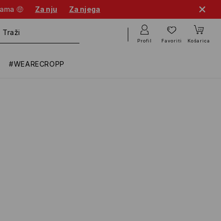
nama 🤑
Za nju
Za njega
Profil
Favoriti
Košarica
#WEARECROPP