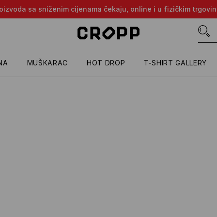
proizvoda sa sniženim cijenama čekaju, online i u fizičkim trgovi
NA
MUŠKARAC
HOT DROP
T-SHIRT GALLERY