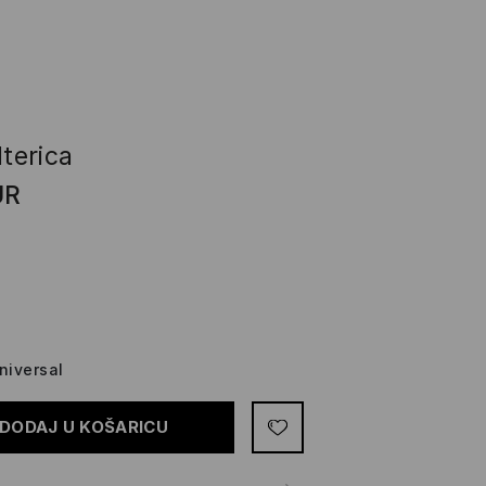
lterica
UR
niversal
DODAJ U KOŠARICU