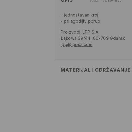
OPIS
Index
708IF-99X
jednostavan kroj
prilagodljiv porub
Proizvodi
:
LPP S.A.
Łąkowa 39/44, 80-769 Gdańsk
lpp@lppsa.com
MATERIJAL I ODRŽAVANJE
PRVA TKANINA
:
100% PAMUK
ZABRANJENO BIJELJENJE
ZABRANJENO GLAČANJE
ZABRANJENO KEMIJSKO ČI