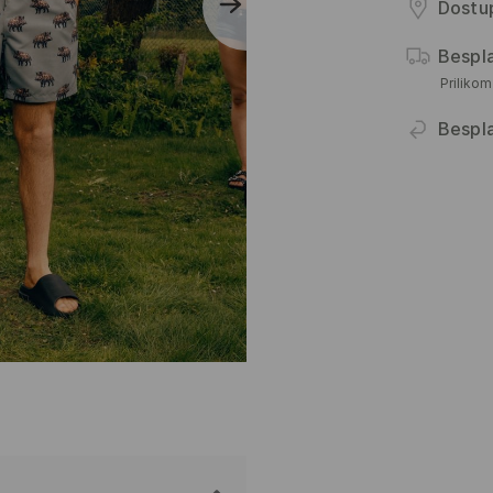
Dostup
Bespl
Priliko
Bespl