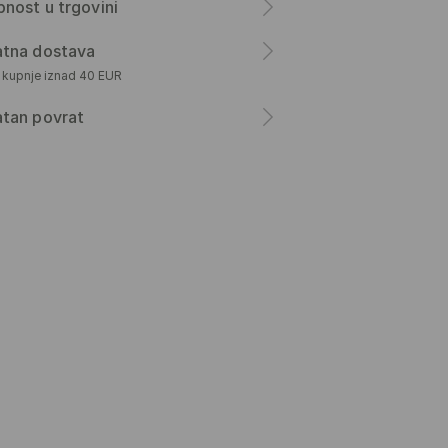
nost u trgovini
atna dostava
m kupnje iznad 40 EUR
atan povrat