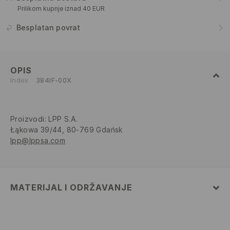
Prilikom kupnje iznad 40 EUR
Besplatan povrat
OPIS
Index
384IF-00X
Proizvodi
:
LPP S.A.
Łąkowa 39/44, 80-769 Gdańsk
lpp@lppsa.com
MATERIJAL I ODRŽAVANJE
82% POLIAMIDNO VLAKNO, 18% ELASTANSKO VLAKNO