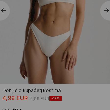
Donji dio kupaćeg kostima
4,99
EUR
5,99
EUR
-17%
Boja
-
bijela