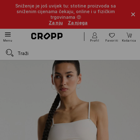
Sniženje je još uvijek tu: stotine proizvoda sa
sniženim cijenama čekaju, online i u fizičkim
trgovinama 🤑
Za nju
Za njega
Profil
Favoriti
Košarica
Menu