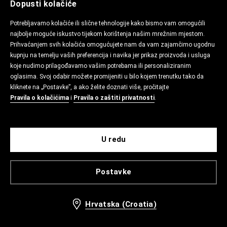
Dopusti kolačiće
Potrebljavamo kolačiće ili slične tehnologije kako bismo vam omogućili
najbolje moguće iskustvo tijekom korištenja našim mrežnim mjestom.
Prihvaćanjem svih kolačića omogućujete nam da vam zajamčimo ugodnu
kupnju na temelju vaših preferencija i navika jer prikaz proizvoda i usluga
koje nudimo prilagođavamo vašim potrebama ili personaliziranim
oglasima. Svoj odabir možete promijeniti u bilo kojem trenutku tako da
kliknete na „Postavke”, a ako želite doznati više, pročitajte
Pravila o kolačićima
i
Pravila o zaštiti privatnosti
.
U redu
Postavke
Hrvatska (Croatia)