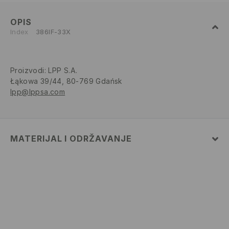
OPIS
Index
386IF-33X
Proizvodi
:
LPP S.A.
Łąkowa 39/44, 80-769 Gdańsk
lpp@lppsa.com
MATERIJAL I ODRŽAVANJE
82% POLIAMIDNO VLAKNO, 18% ELASTANSKO VLAKNO