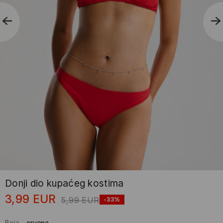
Donji dio kupaćeg kostima
3,99
EUR
5,99
EUR
-33%
Boja
-
crvena