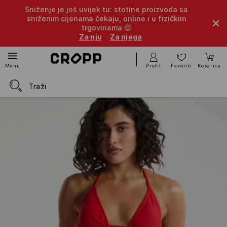
Sniženje je još uvijek tu: stotine proizvoda sa
sniženim cijenama čekaju, online i u fizičkim
trgovinama 🤑
Za nju
Za njega
Profil
Favoriti
Košarica
Menu