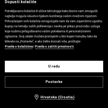
Dopusti kolačiće
Potrebljavamo kolačiće ili slične tehnologije kako bismo vam omogućili
najbolje moguće iskustvo tijekom korištenja našim mrežnim mjestom.
Prihvaćanjem svih kolačića omogućujete nam da vam zajamčimo ugodnu
kupnju na temelju vaših preferencija i navika jer prikaz proizvoda i usluga
koje nudimo prilagođavamo vašim potrebama ili personaliziranim
oglasima. Svoj odabir možete promijeniti u bilo kojem trenutku tako da
kliknete na „Postavke”, a ako želite doznati više, pročitajte
Pravila o kolačićima
i
Pravila o zaštiti privatnosti
.
U redu
Postavke
Hrvatska (Croatia)