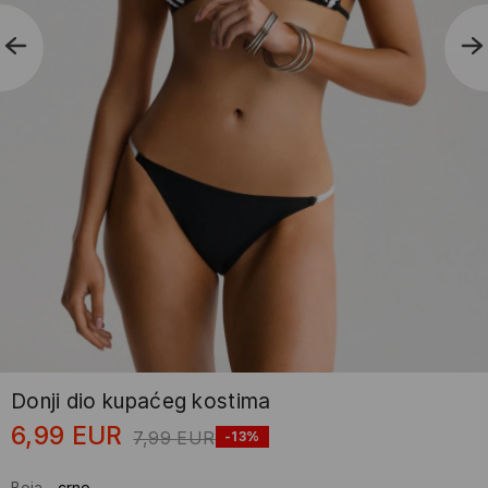
Donji dio kupaćeg kostima
6,99
EUR
7,99
EUR
-13%
Boja
-
crno