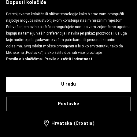
Dopusti kolačiće
Potrebljavamo kolačiće ili slične tehnologije kako bismo vam omogućili
najbolje moguće iskustvo tijekom korištenja našim mrežnim mjestom.
Prihvaćanjem svih kolačića omogućujete nam da vam zajamčimo ugodnu
kupnju na temelju vaših preferencija i navika jer prikaz proizvoda i usluga
koje nudimo prilagođavamo vašim potrebama ili personaliziranim
oglasima. Svoj odabir možete promijeniti u bilo kojem trenutku tako da
kliknete na „Postavke”, a ako želite doznati više, pročitajte
Pravila o kolačićima
i
Pravila o zaštiti privatnosti
.
U redu
Postavke
Hrvatska (Croatia)