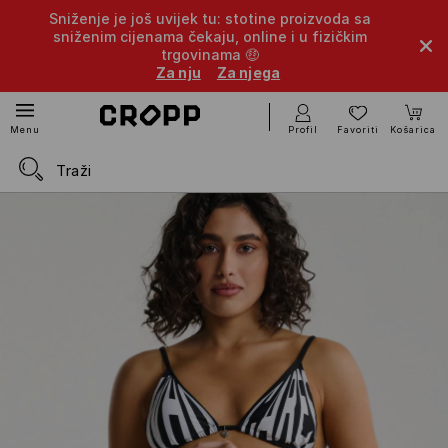
Sniženje je još uvijek tu: stotine proizvoda sa
sniženim cijenama čekaju, online i u fizičkim
trgovinama 🤑
Za nju
Za njega
Profil
Favoriti
Košarica
Menu