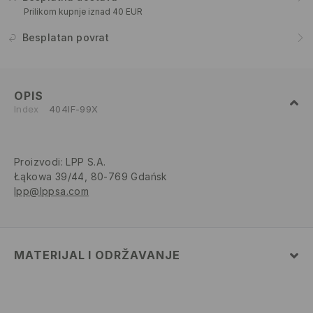
Prilikom kupnje iznad 40 EUR
Besplatan povrat
OPIS
Index
404IF-99X
Proizvodi
:
LPP S.A.
Łąkowa 39/44, 80-769 Gdańsk
lpp@lppsa.com
MATERIJAL I ODRŽAVANJE
82% POLIAMIDNO VLAKNO, 18% ELASTANSKO VLAKNO