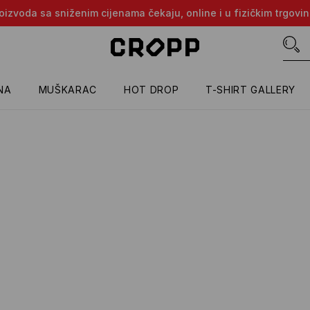
proizvoda sa sniženim cijenama čekaju, online i u fizičkim trgovi
NA
MUŠKARAC
HOT DROP
T-SHIRT GALLERY