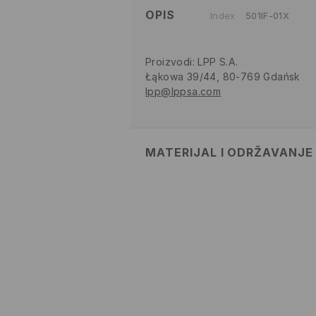
OPIS
Index
501IF-01X
Proizvodi
:
LPP S.A.
Łąkowa 39/44, 80-769 Gdańsk
lpp@lppsa.com
MATERIJAL I ODRŽAVANJE
PRVA TKANINA
:
84% POLIAMIDNO
VLAKNO