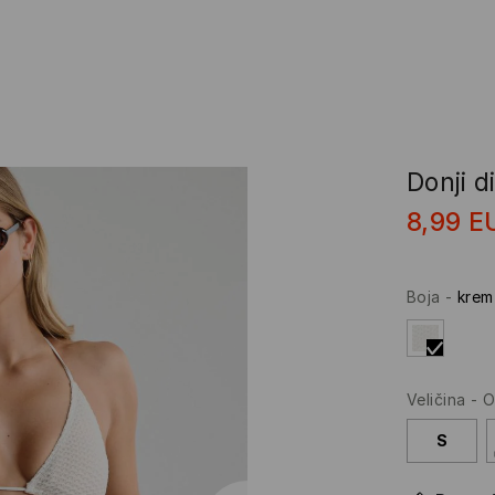
Donji 
8,99
E
Boja
-
krem
Veličina
-
O
S