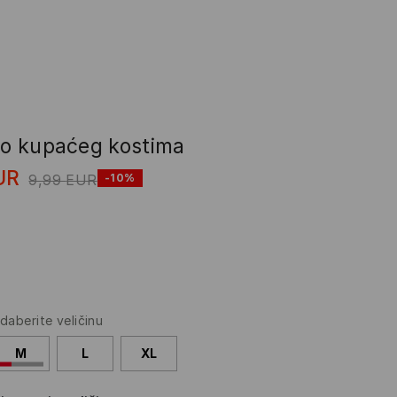
dio kupaćeg kostima
UR
9,99
EUR
-10%
daberite veličinu
M
L
XL