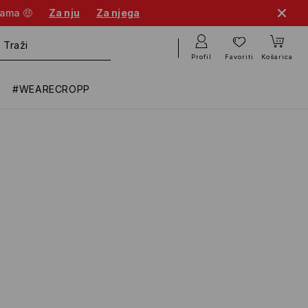
nama 🤑
Za nju
Za njega
Profil
Favoriti
Košarica
#WEARECROPP