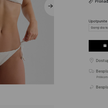
Pronađi
Upotpunite 
Gornji dio 
Dostup
Bespl
Priliko
Bespl