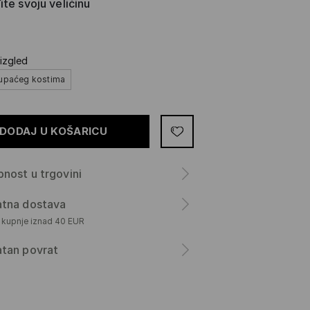
te svoju veličinu
izgled
kupaćeg kostima
DODAJ U KOŠARICU
nost u trgovini
atna dostava
m kupnje iznad 40 EUR
atan povrat