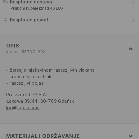
Besplatna dostava
Prilikom kupnje iznad 40 EUR
Besplatan povrat
OPIS
Index
857DC-99X
žersej s mješavinom rastezljivih vlakana
srednje visoki struk
rastezljivi pojas
Proizvodi
:
LPP S.A.
Łąkowa 39/44, 80-769 Gdańsk
lpp@lppsa.com
MATERIJAL I ODRŽAVANJE