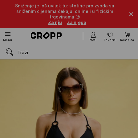
Sniženje je još uvijek tu: stotine proizvoda sa
sniženim cijenama čekaju, online i u fizičkim
trgovinama 🤑
Za nju
Za njega
Profil
Favoriti
Košarica
Menu