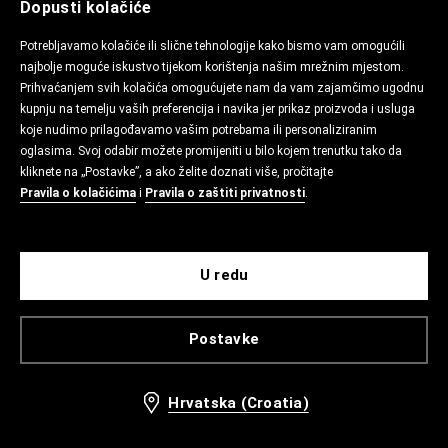
Dopusti kolačiće
Potrebljavamo kolačiće ili slične tehnologije kako bismo vam omogućili
najbolje moguće iskustvo tijekom korištenja našim mrežnim mjestom.
Prihvaćanjem svih kolačića omogućujete nam da vam zajamčimo ugodnu
kupnju na temelju vaših preferencija i navika jer prikaz proizvoda i usluga
koje nudimo prilagođavamo vašim potrebama ili personaliziranim
oglasima. Svoj odabir možete promijeniti u bilo kojem trenutku tako da
kliknete na „Postavke”, a ako želite doznati više, pročitajte
Pravila o kolačićima
i
Pravila o zaštiti privatnosti
.
U redu
Postavke
Hrvatska (Croatia)