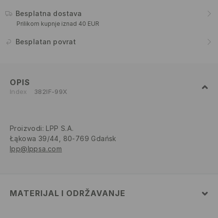
Besplatna dostava
Prilikom kupnje iznad 40 EUR
Besplatan povrat
OPIS
Index
382IF-99X
Proizvodi
:
LPP S.A.
Łąkowa 39/44, 80-769 Gdańsk
lpp@lppsa.com
MATERIJAL I ODRŽAVANJE