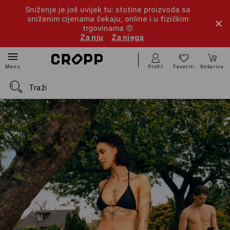
Sniženje je još uvijek tu: stotine proizvoda sa
sniženim cijenama čekaju, online i u fizičkim
trgovinama 🤑
Za nju
Za njega
Profil
Favoriti
Košarica
Menu