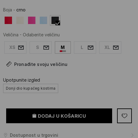
Boja
-
crno
Veličina
-
Odaberite veličinu
XS
S
M
L
XL
Pronađite svoju veličinu
Upotpunite izgled
Donji dio kupaćeg kostima
DODAJ U KOŠARICU
Dostupnost u trgovini