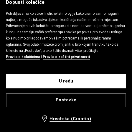
Dopusti kolačiće
Potrebljavamo kolačiće ili slične tehnologije kako bismo vam omogućili
najbolje moguće iskustvo tijekom korištenja našim mrežnim mjestom.
Prihvaćanjem svih kolačića omogućujete nam da vam zajamčimo ugodnu
kupnju na temelju vaših preferencija i navika jer prikaz proizvoda i usluga
koje nudimo prilagođavamo vašim potrebama ili personaliziranim
oglasima. Svoj odabir možete promijeniti u bilo kojem trenutku tako da
kliknete na „Postavke”, a ako želite doznati više, pročitajte
Pravila o kolačićima
i
Pravila o zaštiti privatnosti
.
U redu
Postavke
Hrvatska (Croatia)