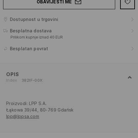
OBAVIJESTI ME
Dostupnost u trgovini
Besplatna dostava
Prilikom kupnje iznad 40 EUR
Besplatan povrat
OPIS
Index
382IF-00X
Proizvodi
:
LPP S.A.
Łąkowa 39/44, 80-769 Gdańsk
lpp@lppsa.com