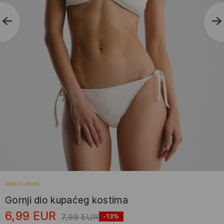
Dolazi uskoro
Gornji dio kupaćeg kostima
6,99
EUR
7,99
EUR
-13%