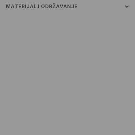
MATERIJAL I ODRŽAVANJE
82% POLIAMIDNO VLAKNO, 18% ELASTANSKO VLAKNO