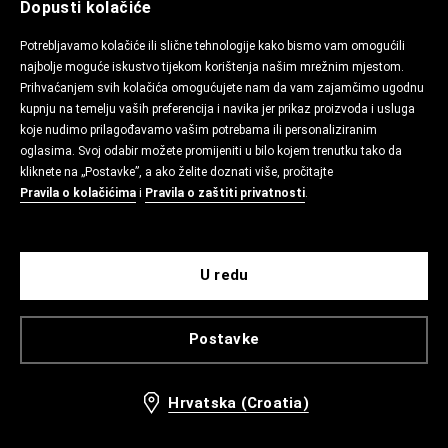
Dopusti kolačiće
Potrebljavamo kolačiće ili slične tehnologije kako bismo vam omogućili
najbolje moguće iskustvo tijekom korištenja našim mrežnim mjestom.
Prihvaćanjem svih kolačića omogućujete nam da vam zajamčimo ugodnu
kupnju na temelju vaših preferencija i navika jer prikaz proizvoda i usluga
koje nudimo prilagođavamo vašim potrebama ili personaliziranim
oglasima. Svoj odabir možete promijeniti u bilo kojem trenutku tako da
kliknete na „Postavke”, a ako želite doznati više, pročitajte
Pravila o kolačićima
i
Pravila o zaštiti privatnosti
.
U redu
Postavke
Hrvatska (Croatia)