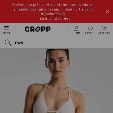
Sniženje je još uvijek tu: stotine proizvoda sa
sniženim cijenama čekaju, online i u fizičkim
trgovinama 🤑
Za nju
Za njega
Profil
Favoriti
Košarica
Menu