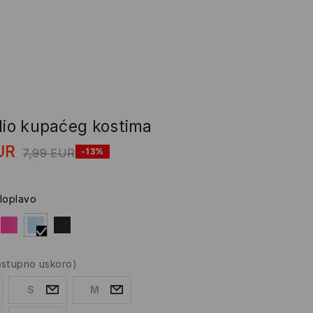
 dio kupaćeg kostima
UR
7,99
EUR
-13%
tloplavo
ostupno uskoro)
S
M