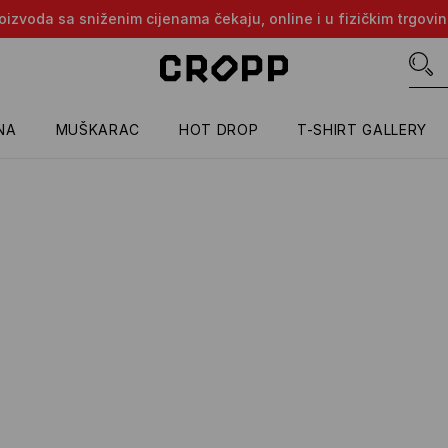
proizvoda sa sniženim cijenama čekaju, online i u fizičkim trgovi
NA
MUŠKARAC
HOT DROP
T-SHIRT GALLERY