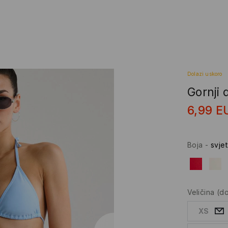
Dolazi uskoro
Gornji
6,99
E
Boja
-
svje
Veličina
(d
XS