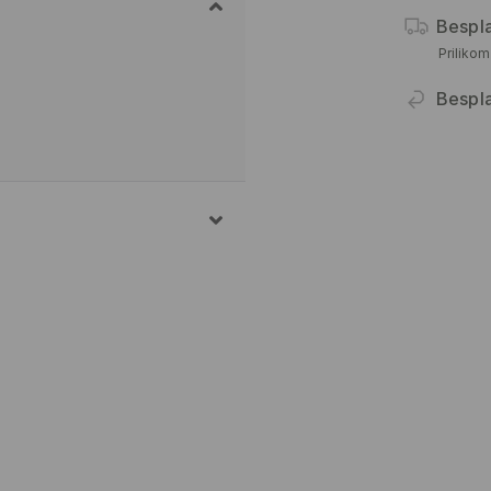
Bespl
Priliko
Bespl
ELASTANSKO VLAKNO