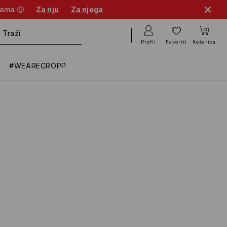
nama 🤑
Za nju
Za njega
Profil
Favoriti
Košarica
#WEARECROPP