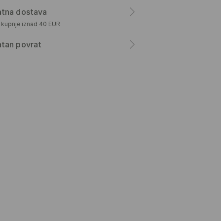
atna dostava
m kupnje iznad 40 EUR
atan povrat