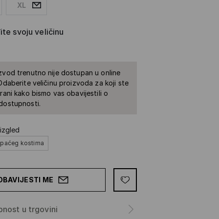
XL
te svoju veličinu
zvod trenutno nije dostupan u online
 Odaberite veličinu proizvoda za koji ste
irani kako bismo vas obavijestili o
dostupnosti.
izgled
upaćeg kostima
OBAVIJESTI ME
nost u trgovini