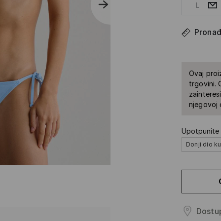
L
Pronađi
Ovaj proi
trgovini.
zainteres
njegovoj 
Upotpunite 
Donji dio k
Dostup