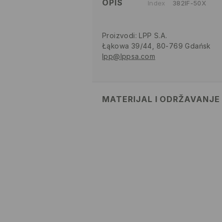
OPIS
Index
382IF-50X
Proizvodi
:
LPP S.A.
Łąkowa 39/44, 80-769 Gdańsk
lpp@lppsa.com
MATERIJAL I ODRŽAVANJE
82% POLIAMIDNO VLAKNO, 18% 