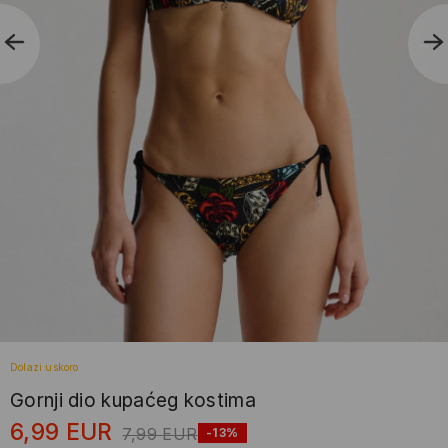
Dolazi uskoro
Gornji dio kupaćeg kostima
6,99
EUR
7,99
EUR
-13%