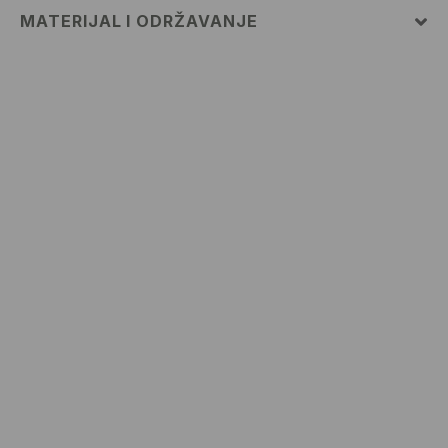
MATERIJAL I ODRŽAVANJE
PRVA TKANINA
:
82% POLIAMIDNO VLAKNO, 18%
ELASTANSKO VLAKNO
PRVA PODSTAVA
:
90% POLIESTERSKO VLAKNO, 10%
ELASTANSKO VLAKNO