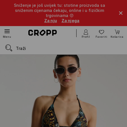
Sniženje je još uvijek tu: stotine proizvoda sa
sniženim cijenama čekaju, online i u fizičkim
trgovinama 🤑
Za nju
Za njega
Profil
Favoriti
Košarica
Menu