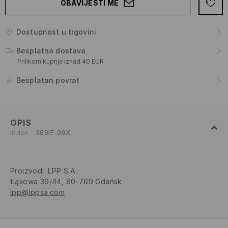
OBAVIJESTI ME
Dostupnost u trgovini
Besplatna dostava
Prilikom kupnje iznad 40 EUR
Besplatan povrat
OPIS
Index
389IF-99X
Proizvodi
:
LPP S.A.
Łąkowa 39/44, 80-769 Gdańsk
lpp@lppsa.com