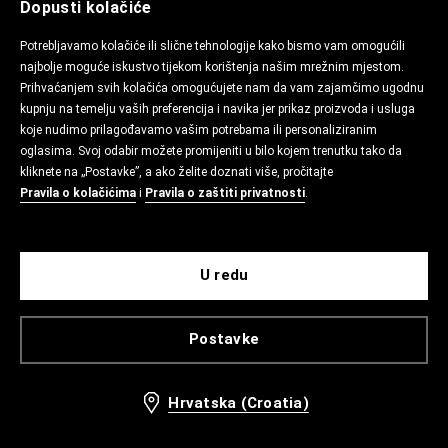
Dopusti kolačiće
Potrebljavamo kolačiće ili slične tehnologije kako bismo vam omogućili
najbolje moguće iskustvo tijekom korištenja našim mrežnim mjestom.
Prihvaćanjem svih kolačića omogućujete nam da vam zajamčimo ugodnu
kupnju na temelju vaših preferencija i navika jer prikaz proizvoda i usluga
koje nudimo prilagođavamo vašim potrebama ili personaliziranim
oglasima. Svoj odabir možete promijeniti u bilo kojem trenutku tako da
kliknete na „Postavke”, a ako želite doznati više, pročitajte
Pravila o kolačićima
i
Pravila o zaštiti privatnosti
.
U redu
Postavke
Hrvatska (Croatia)